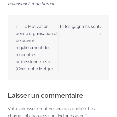
retiennent à mon bureau.
Navigation
⟵
« Motivation,
Et les gagnants sont…
d’article
bonne organisation et
⟶
de prévoir
régulièrement des
rencontres
professionnelles »
(Christophe Metge)
Laisser un commentaire
Votre adresse e-mail ne sera pas publiée.
Les
champs obligatoires sont indiqués avec
*