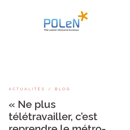
Aller
au
contenu
ACTUALITÉS
BLOG
« Ne plus
télétravailler, c’est
reprendre le métro-