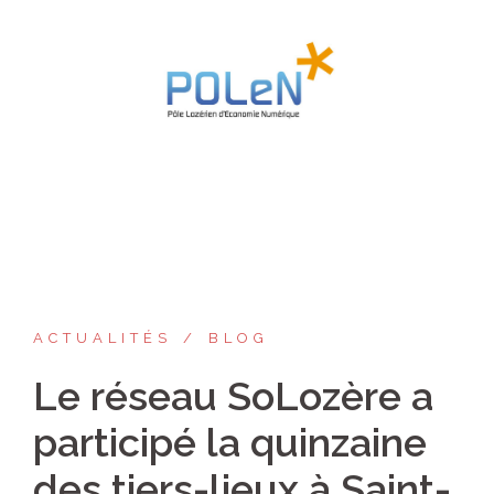
Aller
au
contenu
ACTUALITÉS
BLOG
Le réseau SoLozère a
participé la quinzaine
des tiers-lieux à Saint-