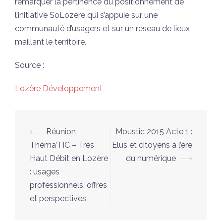
remarquer la pertinence du positionnement de
l’initiative SoLozère qui s’appuie sur une
communauté d’usagers et sur un réseau de lieux
maillant le territoire.
Source :
Lozère Développement
Navigation
⟵
Réunion
Moustic 2015 Acte 1 :
d’article
Théma’TIC – Très
Elus et citoyens à l’ère
Haut Débit en Lozère
du numérique
⟶
: usages
professionnels, offres
et perspectives