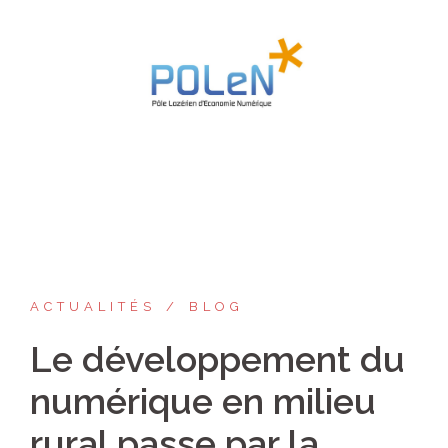
Aller
au
contenu
ACTUALITÉS
BLOG
Le développement du
numérique en milieu
rural passe par la