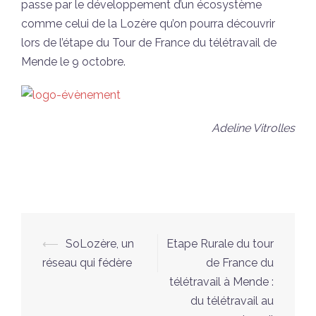
passe par le développement d’un écosystème
comme celui de la Lozère qu’on pourra découvrir
lors de l’étape du Tour de France du télétravail de
Mende le 9 octobre.
Adeline Vitrolles
Navigation
⟵
SoLozère, un
Etape Rurale du tour
d’article
réseau qui fédère
de France du
télétravail à Mende :
du télétravail au