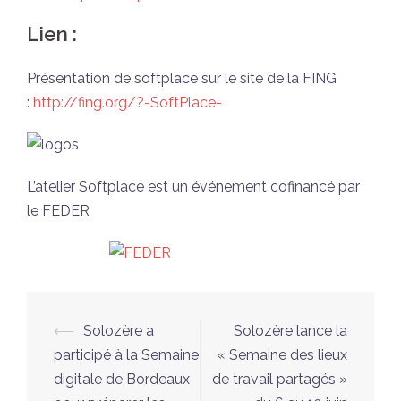
Lien :
Présentation de softplace sur le site de la FING
:
http://fing.org/?-SoftPlace-
L’atelier Softplace est un événement cofinancé par
le FEDER
Navigation
⟵
Solozère a
Solozère lance la
d’article
participé à la Semaine
« Semaine des lieux
digitale de Bordeaux
de travail partagés »