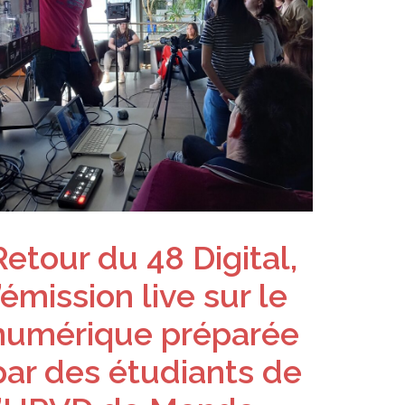
Retour du 48 Digital,
l’émission live sur le
numérique préparée
par des étudiants de