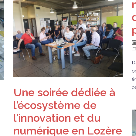
D
o
é
p
Une soirée dédiée à
l’écosystème de
l’innovation et du
numérique en Lozère