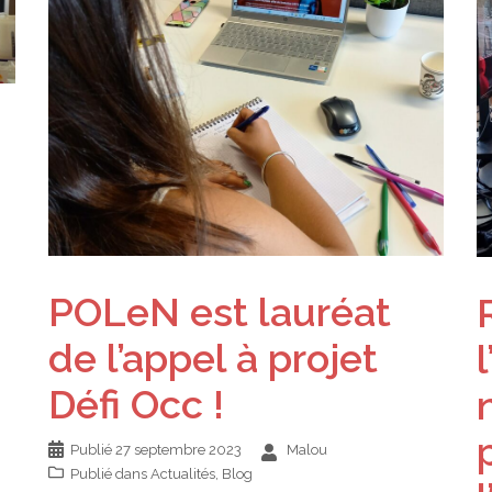
POLeN est lauréat
de l’appel à projet
Défi Occ !
Publié
27 septembre 2023
Malou
Publié dans
Actualités
,
Blog