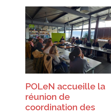
POLeN accueille la
réunion de
coordination des