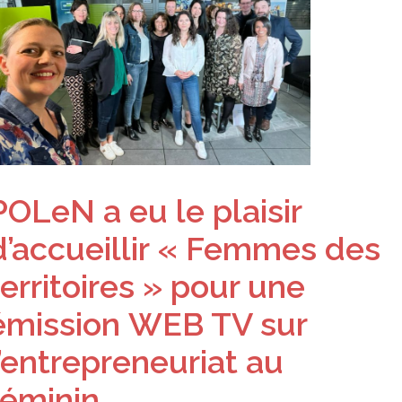
POLeN a eu le plaisir
d’accueillir « Femmes des
territoires » pour une
émission WEB TV sur
l’entrepreneuriat au
féminin.