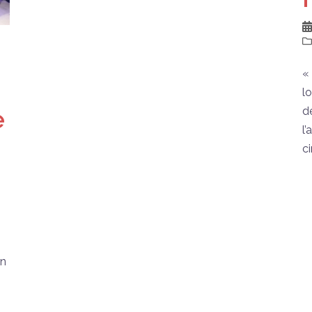
«
l
d
e
l
c
an